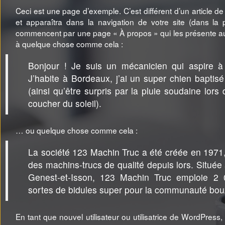
Ceci est une page d’exemple. C’est différent d’un article d
et apparaîtra dans la navigation de votre site (dans la
commencent par une page « À propos » qui les présente aux 
à quelque chose comme cela :
Bonjour ! Je suis un mécanicien qui aspire à 
J’habite à Bordeaux, j’ai un super chien baptisé
(ainsi qu’être surpris par la pluie soudaine lor
coucher du soleil).
… ou quelque chose comme cela :
La société 123 Machin Truc a été créée en 1971,
des machins-trucs de qualité depuis lors. Situ
Genest-et-Isson, 123 Machin Truc emploie 2 0
sortes de bidules super pour la communauté bo
En tant que nouvel utilisateur ou utilisatrice de WordPres